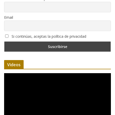
Email
Si continúas, aceptas la política de privacidad
Videos
R
e
p
r
o
d
u