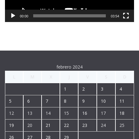
c
t
00:00
03:54
o
r
d
e
v
í
febrero 2024
d
L
M
X
J
V
S
D
e
o
1
2
3
4
5
6
7
8
9
10
11
12
13
14
15
16
17
18
19
20
21
22
23
24
25
26
27
28
29