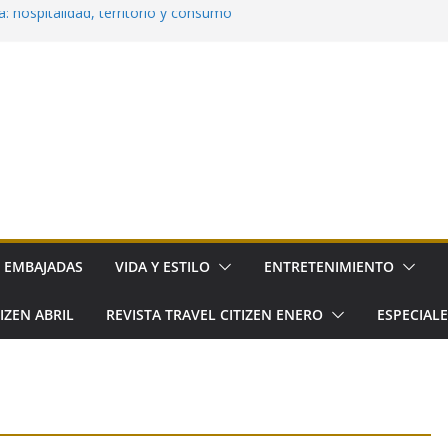
: hospitalidad, territorio y consumo
a la cocina cotidiana a elGourmet
ña llega a Hacienda de los Morales
o: el nuevo festival gourmet del norte de
a su primer Día Nacional
EMBAJADAS
VIDA Y ESTILO
ENTRETENIMIENTO
IZEN ABRIL
REVISTA TRAVEL CITIZEN ENERO
ESPECIAL