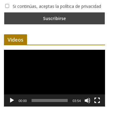
Si continúas, aceptas la política de privacidad
Videos
R
e
p
r
o
d
u
00:00
03:54
c
t
o
r