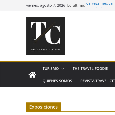
Saltar
Lo último:
Cerveza mexicana
viernes, agosto 7, 2026
al
consciente
Pía Quintana llev
contenido
Festival de Espa
Sabores San Pedr
México
El tequila celebr
TURISMO
THE TRAVEL FOODIE
QUIÉNES SOMOS
REVISTA TRAVEL CIT
Exposiciones