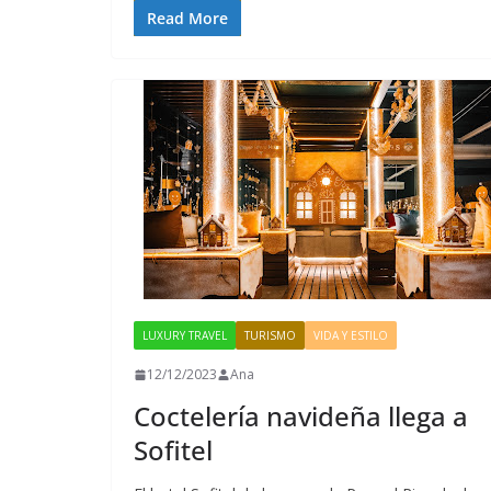
Read More
LUXURY TRAVEL
TURISMO
VIDA Y ESTILO
12/12/2023
Ana
Coctelería navideña llega a
Sofitel