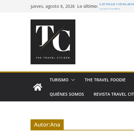
Saltar
Lo último:
Cerveza mexicana:
jueves, agosto 6, 2026
al
consciente
Pía Quintana llev
contenido
Festival de Españ
Sabores San Pedro
México
El tequila celebra
TURISMO
THE TRAVEL FOODIE
QUIÉNES SOMOS
REVISTA TRAVEL CIT
Autor:
Ana