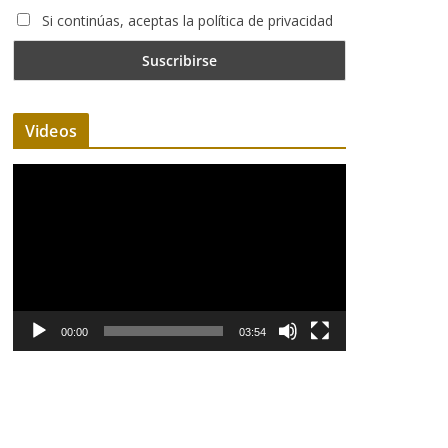
Si continúas, aceptas la política de privacidad
Videos
R
e
p
r
o
d
u
00:00
03:54
c
t
o
r