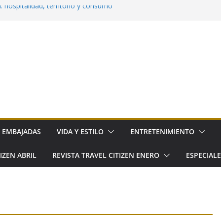
 hospitalidad, territorio y consumo
a la cocina cotidiana a elGourmet
a llega a Hacienda de los Morales
: el nuevo festival gourmet del norte de
 su primer Día Nacional
EMBAJADAS
VIDA Y ESTILO
ENTRETENIMIENTO
IZEN ABRIL
REVISTA TRAVEL CITIZEN ENERO
ESPECIAL