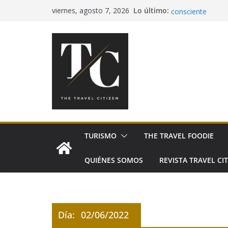
Saltar
Lo último:
Cerveza mexicana
viernes, agosto 7, 2026
al
consciente
Pía Quintana llev
contenido
Festival de Espa
Sabores San Pedr
México
El tequila celebr
TURISMO
THE TRAVEL FOODIE
QUIÉNES SOMOS
REVISTA TRAVEL CIT
Día:
02/06/2022