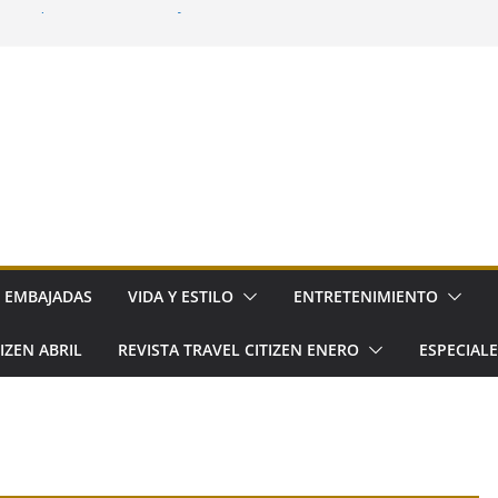
: hospitalidad, territorio y consumo
a la cocina cotidiana a elGourmet
ña llega a Hacienda de los Morales
o: el nuevo festival gourmet del norte de
a su primer Día Nacional
EMBAJADAS
VIDA Y ESTILO
ENTRETENIMIENTO
IZEN ABRIL
REVISTA TRAVEL CITIZEN ENERO
ESPECIAL