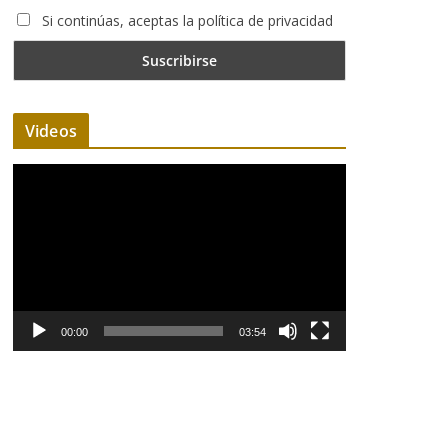
Si continúas, aceptas la política de privacidad
Videos
R
e
p
r
o
d
u
00:00
03:54
c
t
o
r