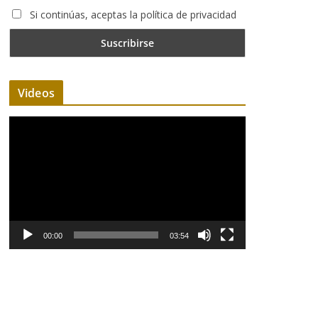
Si continúas, aceptas la política de privacidad
Videos
R
e
p
r
o
d
u
00:00
03:54
c
t
o
r