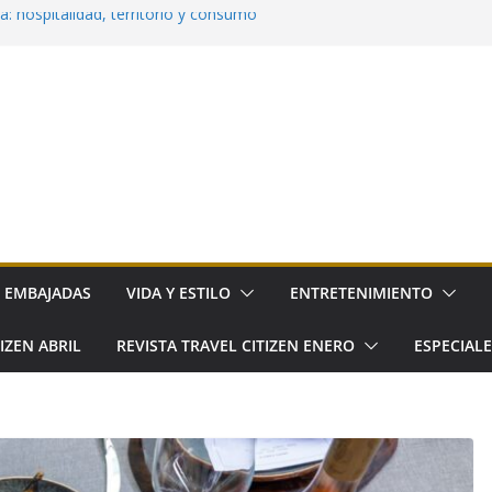
: hospitalidad, territorio y consumo
va la cocina cotidiana a elGourmet
ña llega a Hacienda de los Morales
o: el nuevo festival gourmet del norte de
a su primer Día Nacional
EMBAJADAS
VIDA Y ESTILO
ENTRETENIMIENTO
IZEN ABRIL
REVISTA TRAVEL CITIZEN ENERO
ESPECIAL