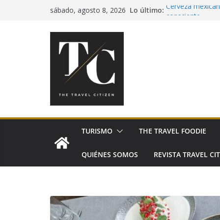
Saltar
Lo último:
Cerveza mexicana
sábado, agosto 8, 2026
al
consciente
Pía Quintana lle
contenido
Festival de Espa
Sabores San Pedr
México
El tequila celebr
TURISMO
THE TRAVEL FOODIE
QUIÉNES SOMOS
REVISTA TRAVEL CIT