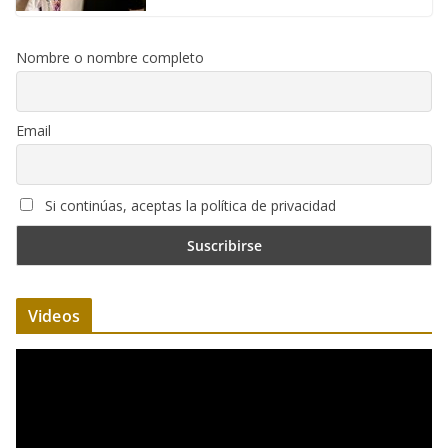
Nombre o nombre completo
Email
Si continúas, aceptas la política de privacidad
Videos
R
e
p
r