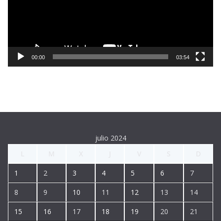
o
d
u
c
t
00:00
03:54
o
r
d
e
v
í
julio 2024
d
L
M
X
J
V
S
D
e
o
1
2
3
4
5
6
7
8
9
10
11
12
13
14
15
16
17
18
19
20
21