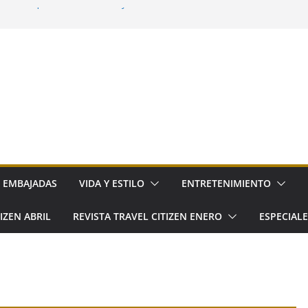
na: hospitalidad, territorio y consumo
leva la cocina cotidiana a elGourmet
paña llega a Hacienda de los Morales
dro: el nuevo festival gourmet del norte de
ebra su primer Día Nacional
EMBAJADAS
VIDA Y ESTILO
ENTRETENIMIENTO
IZEN ABRIL
REVISTA TRAVEL CITIZEN ENERO
ESPECIAL