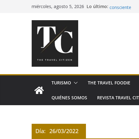
Saltar
Lo último:
Cerveza mexica
miércoles, agosto 5, 2026
al
consciente
Pía Quintana l
contenido
Festival de Es
Sabores San Pe
México
El tequila cel
TURISMO
THE TRAVEL FOODIE
QUIÉNES SOMOS
REVISTA TRAVEL CIT
Día:
26/03/2022