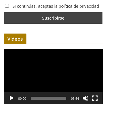
Si continúas, aceptas la política de privacidad
Videos
R
e
p
r
o
d
u
00:00
03:54
c
t
o
r