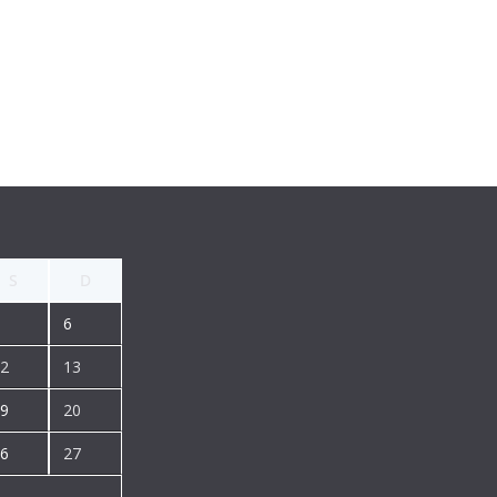
S
D
6
2
13
9
20
6
27