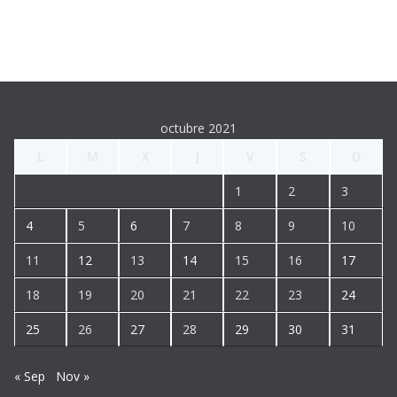
o
r
d
e
v
í
octubre 2021
d
L
M
X
J
V
S
D
e
o
1
2
3
4
5
6
7
8
9
10
11
12
13
14
15
16
17
18
19
20
21
22
23
24
25
26
27
28
29
30
31
« Sep
Nov »