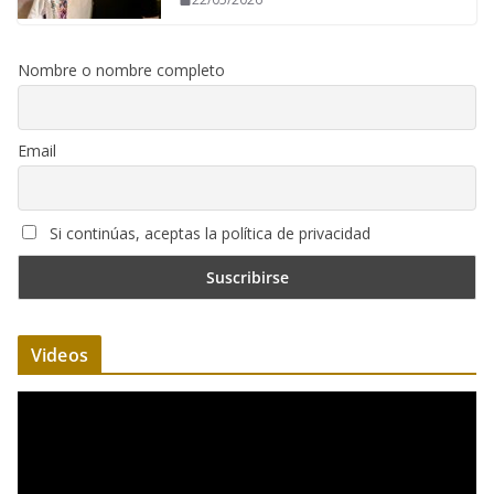
Nombre o nombre completo
Email
Si continúas, aceptas la política de privacidad
Videos
R
e
p
r