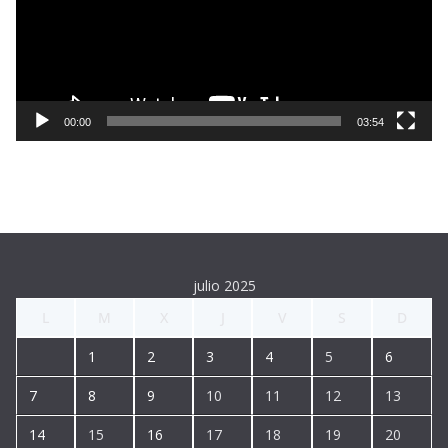
o
d
u
c
t
00:00
03:54
o
r
d
e
v
í
julio 2025
d
L
M
X
J
V
S
D
e
o
1
2
3
4
5
6
7
8
9
10
11
12
13
14
15
16
17
18
19
20