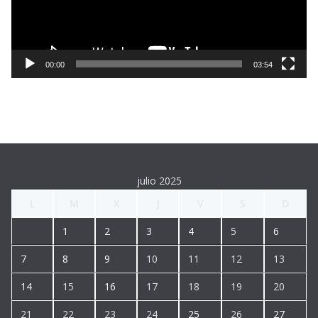
d
u
c
t
00:00
03:54
o
r
d
e
v
í
julio 2025
d
L
M
X
J
V
S
D
e
o
1
2
3
4
5
6
7
8
9
10
11
12
13
14
15
16
17
18
19
20
21
22
23
24
25
26
27