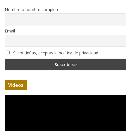
Nombre o nombre completo
Email
Si continúas, aceptas la política de privacidad
Videos
R
e
p
r
o