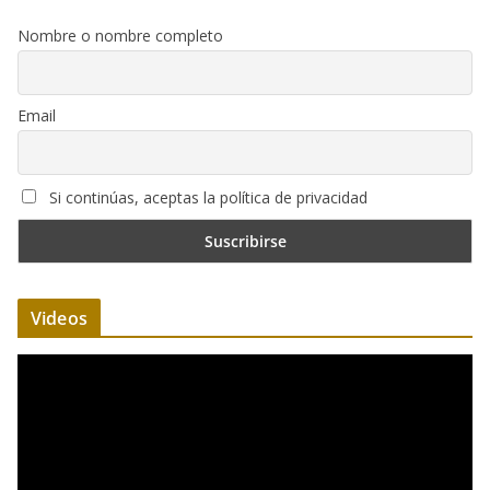
Nombre o nombre completo
Email
Si continúas, aceptas la política de privacidad
Videos
R
e
p
r
o