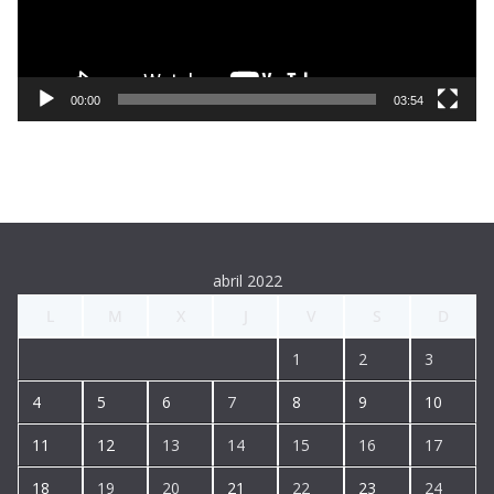
d
u
c
t
00:00
03:54
o
r
d
e
v
í
abril 2022
d
L
M
X
J
V
S
D
e
o
1
2
3
4
5
6
7
8
9
10
11
12
13
14
15
16
17
18
19
20
21
22
23
24