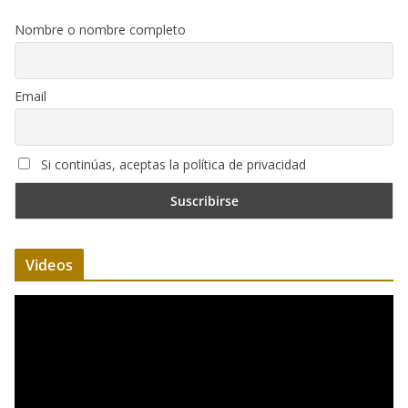
Nombre o nombre completo
Email
Si continúas, aceptas la política de privacidad
Videos
R
e
p
r
o