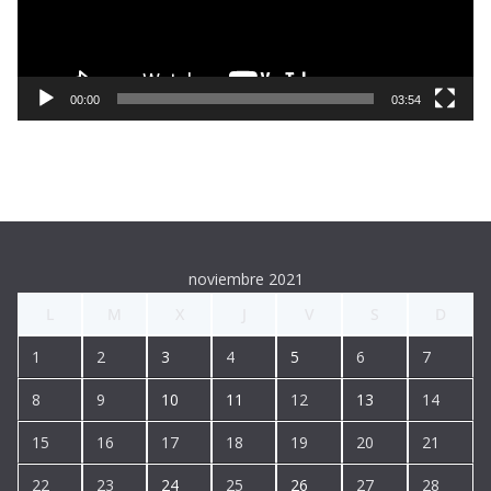
d
u
c
t
00:00
03:54
o
r
d
e
v
í
noviembre 2021
d
L
M
X
J
V
S
D
e
o
1
2
3
4
5
6
7
8
9
10
11
12
13
14
15
16
17
18
19
20
21
22
23
24
25
26
27
28