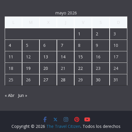
v
í
mayo 2026
d
L
M
X
J
V
S
D
e
o
1
2
3
4
5
6
7
8
9
10
11
12
13
14
15
16
17
18
19
20
21
22
23
24
25
26
27
28
29
30
31
« Abr
Jun »
Copyright © 2026
The Travel Citizen
. Todos los derechos