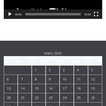
u
c
t
00:00
03:54
o
r
d
e
v
í
enero 2025
d
L
M
X
J
V
S
D
e
o
1
2
3
4
5
6
7
8
9
10
11
12
13
14
15
16
17
18
19
20
21
22
23
24
25
26