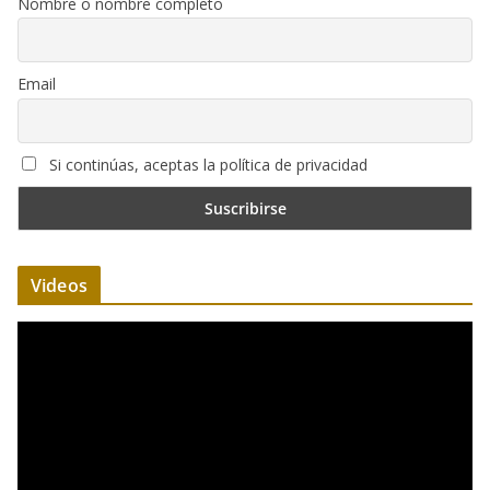
Nombre o nombre completo
Email
Si continúas, aceptas la política de privacidad
Videos
R
e
p
r
o
d