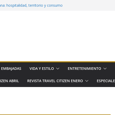
eriencias para tu primer viaje a Colorado
a: hospitalidad, territorio y consumo
eva la cocina cotidiana a elGourmet
aña llega a Hacienda de los Morales
ro: el nuevo festival gourmet del norte de
EMBAJADAS
VIDA Y ESTILO
ENTRETENIMIENTO
IZEN ABRIL
REVISTA TRAVEL CITIZEN ENERO
ESPECIAL