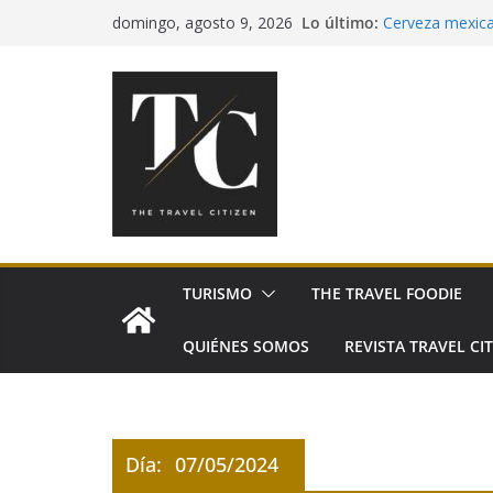
Saltar
Las mejores exp
Lo último:
domingo, agosto 9, 2026
Cerveza mexican
al
consciente
contenido
Pía Quintana ll
Festival de Esp
Sabores San Ped
México
TURISMO
THE TRAVEL FOODIE
QUIÉNES SOMOS
REVISTA TRAVEL CIT
Día:
07/05/2024