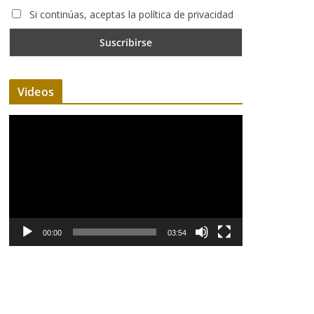
Si continúas, aceptas la política de privacidad
Videos
R
e
p
r
o
d
u
00:00
03:54
c
t
o
r